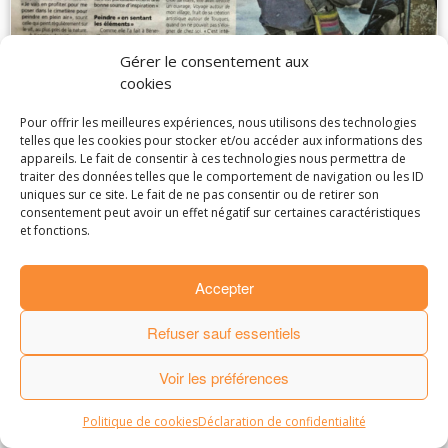
Gérer le consentement aux
cookies
Pour offrir les meilleures expériences, nous utilisons des technologies
telles que les cookies pour stocker et/ou accéder aux informations des
appareils. Le fait de consentir à ces technologies nous permettra de
traiter des données telles que le comportement de navigation ou les ID
uniques sur ce site. Le fait de ne pas consentir ou de retirer son
· © 2016
Laurence de Marliave
·
consentement peut avoir un effet négatif sur certaines caractéristiques
·
Mentions Légales
.
Partenaires et amis
.
et fonctions.
· Made by
StudioPM
·
Accepter
Refuser sauf essentiels
Voir les préférences
Politique de cookies
Déclaration de confidentialité