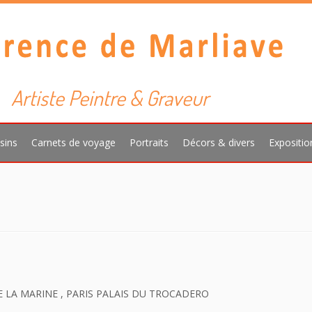
Artiste Peintre & Graveur
sins
Carnets de voyage
Portraits
Décors & divers
Expositio
E LA MARINE , PARIS PALAIS DU TROCADERO