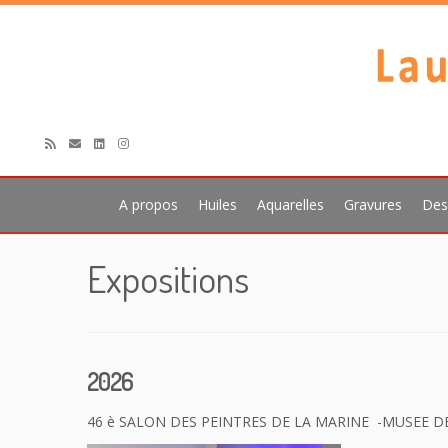
A propos
Huiles
Aquarelles
Gravures
Des
Passer
Expositions
au
contenu
2026
46 è SALON DES PEINTRES DE LA MARINE -MUSEE D