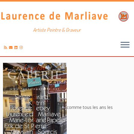
Artiste Peintre & Graveur
Passer
au
contenu
comme tous les ans les