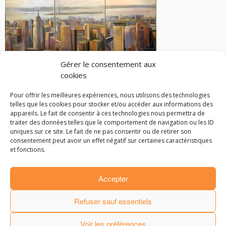
Gérer le consentement aux
cookies
Pour offrir les meilleures expériences, nous utilisons des technologies
telles que les cookies pour stocker et/ou accéder aux informations des
appareils. Le fait de consentir à ces technologies nous permettra de
traiter des données telles que le comportement de navigation ou les ID
Parcourir les articles
uniques sur ce site. Le fait de ne pas consentir ou de retirer son
consentement peut avoir un effet négatif sur certaines caractéristiques
←
centre culturel de Bougival : « demeures d’artistes »
et fonctions.
Article Loft & Décoration
→
Accepter
· © 2016
Laurence de Marliave
·
Refuser sauf essentiels
·
Mentions Légales
.
Partenaires et amis
.
· Made by
StudioPM
·
Voir les préférences