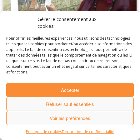
Gérer le consentement aux
cookies
Pour offrir les meilleures expériences, nous utilisons des technologies
telles que les cookies pour stocker et/ou accéder aux informations des
appareils. Le fait de consentir à ces technologies nous permettra de
traiter des données telles que le comportement de navigation ou les ID
uniques sur ce site. Le fait de ne pas consentir ou de retirer son
· © 2016
Laurence de Marliave
·
consentement peut avoir un effet négatif sur certaines caractéristiques
·
Mentions Légales
.
Partenaires et amis
.
et fonctions.
· Made by
StudioPM
·
Accepter
Refuser sauf essentiels
Voir les préférences
Politique de cookies
Déclaration de confidentialité