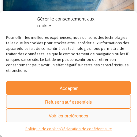
Gérer le consentement aux
cookies
Pour offrir les meilleures expériences, nous utilisons des technologies
telles que les cookies pour stocker et/ou accéder aux informations des
appareils. Le fait de consentir à ces technologies nous permettra de
traiter des données telles que le comportement de navigation ou les ID
uniques sur ce site. Le fait de ne pas consentir ou de retirer son
· © 2016
Laurence de Marliave
·
consentement peut avoir un effet négatif sur certaines caractéristiques
·
Mentions Légales
.
Partenaires et amis
.
et fonctions.
· Made by
StudioPM
·
Accepter
Refuser sauf essentiels
Voir les préférences
Politique de cookies
Déclaration de confidentialité