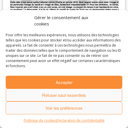
Gérer le consentement aux
cookies
Pour offrir les meilleures expériences, nous utilisons des technologies
telles que les cookies pour stocker et/ou accéder aux informations des
appareils. Le fait de consentir à ces technologies nous permettra de
traiter des données telles que le comportement de navigation ou les ID
uniques sur ce site. Le fait de ne pas consentir ou de retirer son
· © 2016
Laurence de Marliave
·
consentement peut avoir un effet négatif sur certaines caractéristiques
·
Mentions Légales
.
Partenaires et amis
.
et fonctions.
· Made by
StudioPM
·
Accepter
Refuser sauf essentiels
Voir les préférences
Politique de cookies
Déclaration de confidentialité