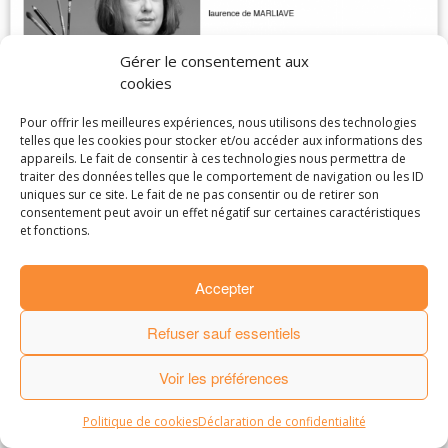
Gérer le consentement aux
cookies
Pour offrir les meilleures expériences, nous utilisons des technologies
telles que les cookies pour stocker et/ou accéder aux informations des
appareils. Le fait de consentir à ces technologies nous permettra de
traiter des données telles que le comportement de navigation ou les ID
uniques sur ce site. Le fait de ne pas consentir ou de retirer son
· © 2016
Laurence de Marliave
·
consentement peut avoir un effet négatif sur certaines caractéristiques
·
Mentions Légales
.
Partenaires et amis
.
et fonctions.
· Made by
StudioPM
·
Accepter
Refuser sauf essentiels
Voir les préférences
Politique de cookies
Déclaration de confidentialité