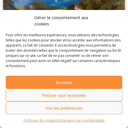
Gérer le consentement aux
cookies
Pour offrir les meilleures expériences, nous utilisons des technologies
telles que les cookies pour stocker et/ou accéder aux informations des
appareils. Le fait de consentir à ces technologies nous permettra de
traiter des données telles que le comportement de navigation ou les ID
uniques sur ce site. Le fait de ne pas consentir ou de retirer son
· © 2016
Laurence de Marliave
·
consentement peut avoir un effet négatif sur certaines caractéristiques
·
Mentions Légales
.
Partenaires et amis
.
et fonctions.
· Made by
StudioPM
·
Accepter
Refuser sauf essentiels
Voir les préférences
Politique de cookies
Déclaration de confidentialité