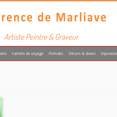
Artiste Peintre & Graveur
sins
Carnets de voyage
Portraits
Décors & divers
Expositio