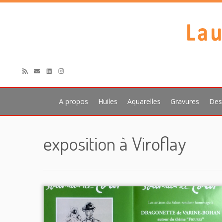
A propos
Huiles
Aquarelles
Gravures
Des
Passer
au
exposition à Viroflay
contenu