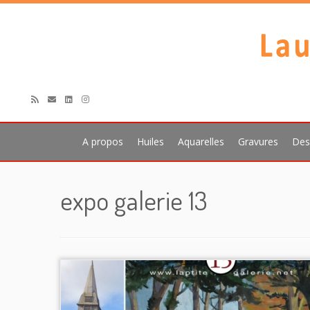
A propos
Huiles
Aquarelles
Gravures
Des
Passer
au
expo galerie 13
contenu