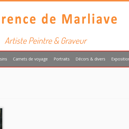
Artiste Peintre & Graveur
sins
Carnets de voyage
Portraits
Décors & divers
Expositio