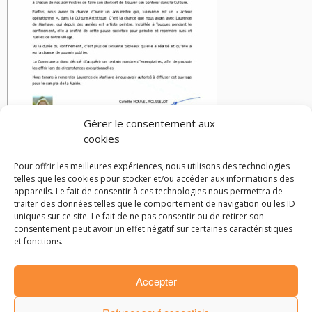
Gérer le consentement aux
cookies
Pour offrir les meilleures expériences, nous utilisons des technologies
telles que les cookies pour stocker et/ou accéder aux informations des
appareils. Le fait de consentir à ces technologies nous permettra de
traiter des données telles que le comportement de navigation ou les ID
Parcourir les articles
uniques sur ce site. Le fait de ne pas consentir ou de retirer son
consentement peut avoir un effet négatif sur certaines caractéristiques
←
Interview aux Ateliers de l’Etoile
et fonctions.
Vidéo de présentation de Voyage autour de mon village
→
Accepter
· © 2016
Laurence de Marliave
·