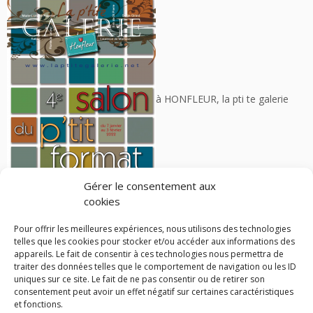
à HONFLEUR, la pti te galerie
Gérer le consentement aux
cookies
accueille 30 artistes pour 3 petits formats chacun
Pour offrir les meilleures expériences, nous utilisons des technologies
telles que les cookies pour stocker et/ou accéder aux informations des
appareils. Le fait de consentir à ces technologies nous permettra de
traiter des données telles que le comportement de navigation ou les ID
Parcourir les articles
uniques sur ce site. Le fait de ne pas consentir ou de retirer son
consentement peut avoir un effet négatif sur certaines caractéristiques
←
salon « souvenir de Corot » Viroflay
et fonctions.