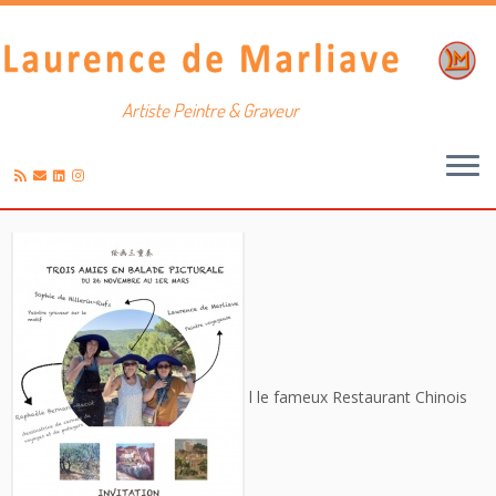
Artiste Peintre & Graveur
Passer
au
contenu
l
le fameux Restaurant Chinois