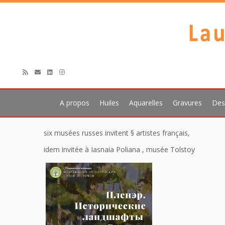
A propos
Huiles
Aquarelles
Gravures
Des
Passer
six musées russes invitent § artistes français,
au
contenu
idem invitée à Iasnaia Poliana , musée Tolstoy