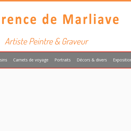
Artiste Peintre & Graveur
sins
Carnets de voyage
Portraits
Décors & divers
Expositio